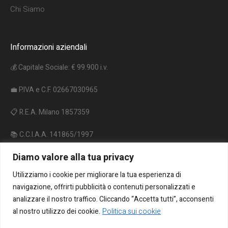
Chi Siamo
Informazioni aziendali
💰 Capitale Sociale: € 99.900 i.v.
💼 P.IVA e C.F. 02667030965
📋 R.E.A. Milano 1857359
📚 C.C.I.A.A. 141865/1997
Diamo valore alla tua privacy
🔋 Reg. P.A. IT09060P00000962
Utilizziamo i cookie per migliorare la tua esperienza di
♻️ Reg. A.E.E. IT18020000010206
navigazione, offrirti pubblicità o contenuti personalizzati e
analizzare il nostro traffico. Cliccando “Accetta tutti”, acconsenti
al nostro utilizzo dei cookie.
Politica sui cookie