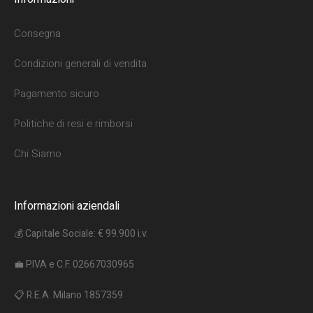
Consegna
Condizioni generali di vendita
Pagamento sicuro
Politiche di resi e rimborsi
Chi Siamo
Informazioni aziendali
💰 Capitale Sociale: € 99.900 i.v.
💼 P.IVA e C.F. 02667030965
📋 R.E.A. Milano 1857359