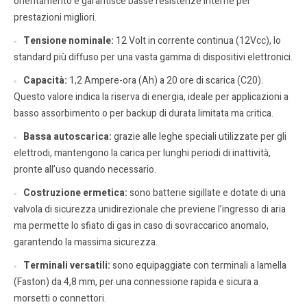
orientamento e garantisce basse resistenze interne per
prestazioni migliori.
Tensione nominale:
12 Volt in corrente continua (12Vcc), lo
standard più diffuso per una vasta gamma di dispositivi elettronici.
Capacità:
1,2 Ampere-ora (Ah) a 20 ore di scarica (C20).
Questo valore indica la riserva di energia, ideale per applicazioni a
basso assorbimento o per backup di durata limitata ma critica.
Bassa autoscarica:
grazie alle leghe speciali utilizzate per gli
elettrodi, mantengono la carica per lunghi periodi di inattività,
pronte all’uso quando necessario.
Costruzione ermetica:
sono batterie sigillate e dotate di una
valvola di sicurezza unidirezionale che previene l’ingresso di aria
ma permette lo sfiato di gas in caso di sovraccarico anomalo,
garantendo la massima sicurezza.
Terminali versatili:
sono equipaggiate con terminali a lamella
(Faston) da 4,8 mm, per una connessione rapida e sicura a
morsetti o connettori.