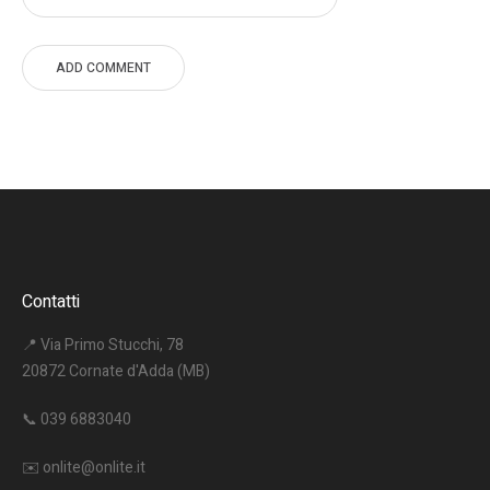
Contatti
📍 Via Primo Stucchi, 78
20872 Cornate d'Adda (MB)
📞
039 6883040
✉️
onlite@onlite.it