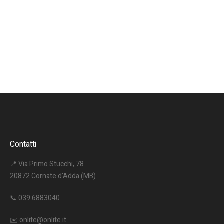
Contatti
📍 Via Primo Stucchi, 78
20872 Cornate d'Adda (MB)
📞
039 6883040
✉️
onlite@onlite.it