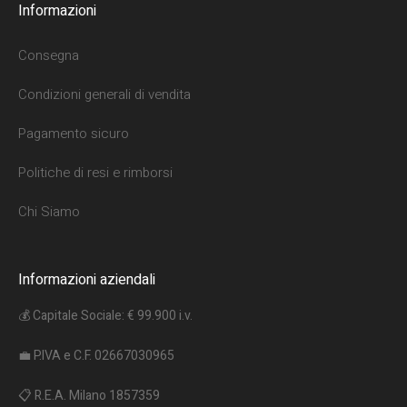
Informazioni
Consegna
Condizioni generali di vendita
Pagamento sicuro
Politiche di resi e rimborsi
Chi Siamo
Informazioni aziendali
💰 Capitale Sociale: € 99.900 i.v.
💼 P.IVA e C.F. 02667030965
📋 R.E.A. Milano 1857359