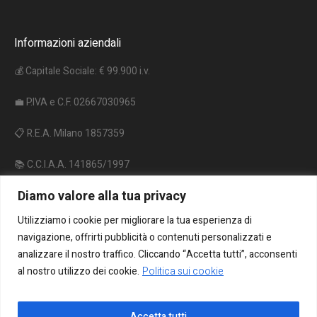
Informazioni aziendali
💰 Capitale Sociale: € 99.900 i.v.
💼 P.IVA e C.F. 02667030965
📋 R.E.A. Milano 1857359
📚 C.C.I.A.A. 141865/1997
Diamo valore alla tua privacy
🔋 Reg. P.A. IT09060P00000962
Utilizziamo i cookie per migliorare la tua esperienza di
♻️ Reg. A.E.E. IT18020000010206
navigazione, offrirti pubblicità o contenuti personalizzati e
analizzare il nostro traffico. Cliccando “Accetta tutti”, acconsenti
al nostro utilizzo dei cookie.
Politica sui cookie
Accetta tutti