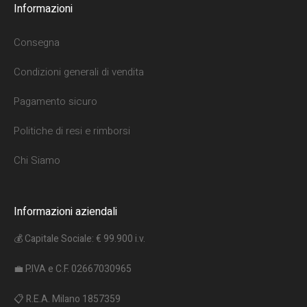
Informazioni
Consegna
Condizioni generali di vendita
Pagamento sicuro
Politiche di resi e rimborsi
Chi Siamo
Informazioni aziendali
💰 Capitale Sociale: € 99.900 i.v.
💼 P.IVA e C.F. 02667030965
📋 R.E.A. Milano 1857359