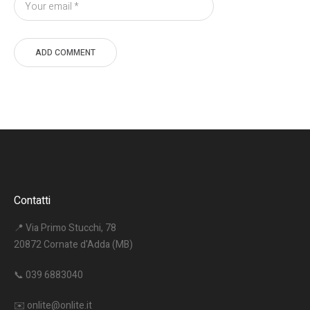
Contatti
📍 Via Primo Stucchi, 78
20872 Cornate d'Adda (MB)
📞
039 6883040
✉️
onlite@onlite.it