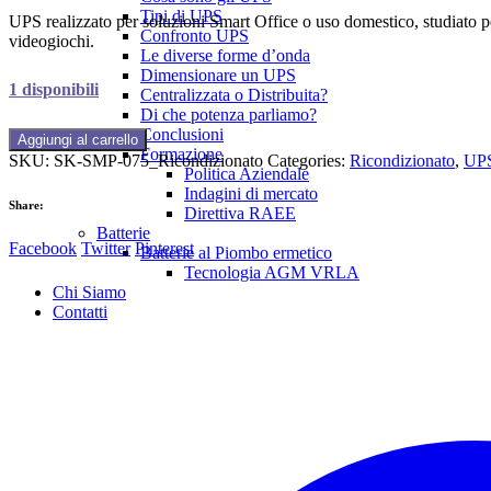
Tipi di UPS
UPS realizzato per soluzioni Smart Office o uso domestico, studiat
Confronto UPS
videogiochi.
Le diverse forme d’onda
Dimensionare un UPS
1 disponibili
Centralizzata o Distribuita?
Di che potenza parliamo?
Conclusioni
Smart
Aggiungi al carrello
Formazione
Protection
SKU:
SK-SMP-075_Ricondizionato
Categories:
Ricondizionato
,
UPS
Politica Aziendale
75
Indagini di mercato
-
Share:
Direttiva RAEE
Ricondizionato
Batterie
quantità
Facebook
Twitter
Pinterest
Batterie al Piombo ermetico
Tecnologia AGM VRLA
Chi Siamo
Contatti