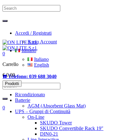
Accedi / Registrati
Il mio Account
Italiano
0
Italiano
Carrello
English
€
0,00
☎️ Telefono: 039 688 3040
Prodotti
Ricondizionato
Batterie
AGM (Absorbent Glass Mat)
0
UPS – Gruppi di Continuità
On-Line
SKUDO Tower
SKUDO Convertibile Rack 19″
DIN0-21
Line-Interactive