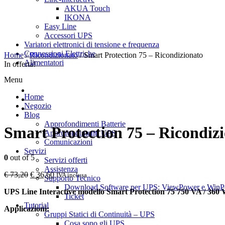
AKUA Touch
IKONA
Easy Line
Accessori UPS
Variatori elettronici di tensione e frequenza
Connessioni Elettriche
Home
/
Ricondizionato
/
Smart Protection 75 – Ricondizionato
Alimentatori
In offerta!
Menu
Home
Negozio
Blog
Approfondimenti Batterie
Smart Protection 75 – Ricondiz
Approfondimenti UPS
Comunicazioni
Servizi
0
out of 5
Servizi offerti
Assistenza
Il
Il
€
73,20
€
36,60
IVA inclusa
Supporto Tecnico
prezzo
prezzo
Download Software per UPS: ViewPower e Win
UPS Line Interactive modello Smart Protection 75 750 VA / 360
originale
attuale
Ticket
era:
è:
Tutorial
Applicazioni:
€ 73,20.
€ 36,60.
Gruppi Statici di Continuità – UPS
Cosa sono gli UPS