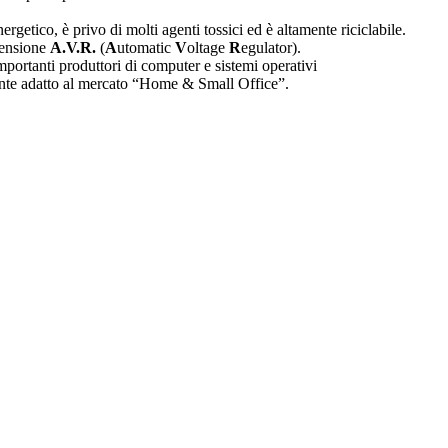
ergetico, è privo di molti agenti tossici ed è altamente riciclabile.
 tensione
A.V.R.
(
A
utomatic
V
oltage
R
egulator).
mportanti produttori di computer e sistemi operativi
mente adatto al mercato “Home & Small Office”.