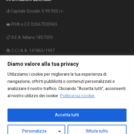
💰 Capitale Sociale: € 99.900 i.v.
💼 P.IVA e C.F. 02667030965
📋 R.E.A. Milano 1857359
📚 C.C.I.A.A. 141865/1997
Diamo valore alla tua privacy
🔋 Reg. P.A. IT09060P00000962
Utilizziamo i cookie per migliorare la tua esperienza di
♻️ Reg. A.E.E. IT18020000010206
navigazione, offrirti pubblicità o contenuti personalizzati e
analizzare il nostro traffico. Cliccando “Accetta tutti”, acconsenti
al nostro utilizzo dei cookie.
Politica sui cookie
Accetta tutti
Personalizza
Rifiuta tutto
Informativa sulla privacy
/ ON LITE © 2025 / Tutti i diritti riservati