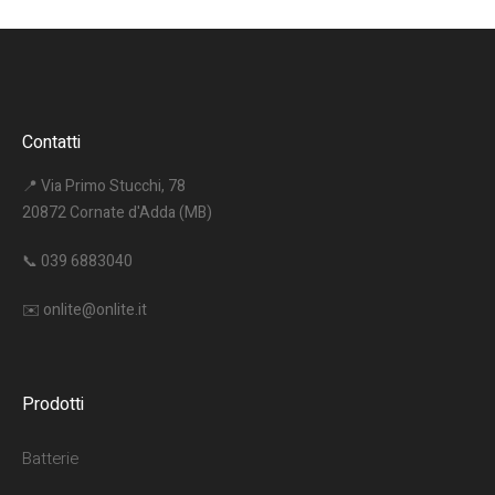
Contatti
📍 Via Primo Stucchi, 78
20872 Cornate d'Adda (MB)
📞
039 6883040
✉️
onlite@onlite.it
Prodotti
Batterie