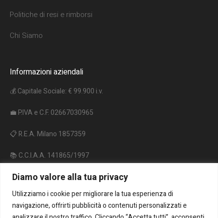
Politiche di resi e rimborsi
Chi Siamo
Informazioni aziendali
💰 Capitale Sociale: € 99.900 i.v.
💼 P.IVA e C.F. 02667030965
📋 R.E.A. Milano 1857359
📚 C.C.I.A.A. 141865/1997
Diamo valore alla tua privacy
🔋 Reg. P.A. IT09060P00000962
Utilizziamo i cookie per migliorare la tua esperienza di
♻️ Reg. A.E.E. IT18020000010206
navigazione, offrirti pubblicità o contenuti personalizzati e
analizzare il nostro traffico. Cliccando “Accetta tutti”, acconsenti